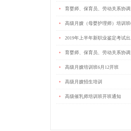
育婴师、保育员、劳动关系协调
高级月嫂（母婴护理师）培训班6
2019年上半年新职业鉴定考试
育婴师、保育员、劳动关系协调
高级月嫂培训班6月12开班
高级月嫂招生培训
高级催乳师培训班开班通知