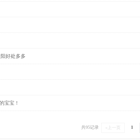
太阳好处多多
的宝宝！
共95记录
1
«上一页