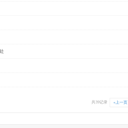
处
共39记录
«上一页