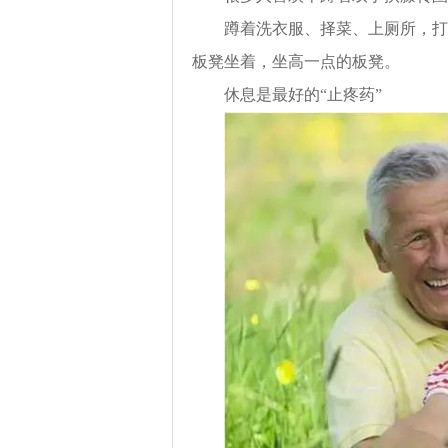
蹲着洗衣服、择菜、上厕所，打球
板凳坐着，坐高一点的板凳。
休息是最好的“止疼药”