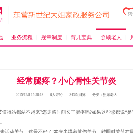
地
业务流程
规章制度
育儿宝典
照顾老人
经常腿疼？小心骨性关节炎
2015/12/8 15:58:18
0人评论
343次浏览
分类：照顾老人
节僵得站都站不起来?您走路时间长了腿疼吗?如果这些您都说“是
。
活动关节，这最不好了!本来半蹲着就伤关节，转圈时关节在